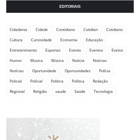
EDITORIAIS
Cidadania
Cidade
Contidiano
Cotidian
Cotidiano
Cultura
Curiosidade
Economia
Educação
Entretenimento
Esportes
Evento
Eventos
Evetos
Humor
Musica
Música
Noticia
Noticias
Notícias
Oportunidade
Oportunidades
Polícia
Policial
Polícial
Politica
Política
Redação
Regional
Religião
saude
Saúde
Tecnologia