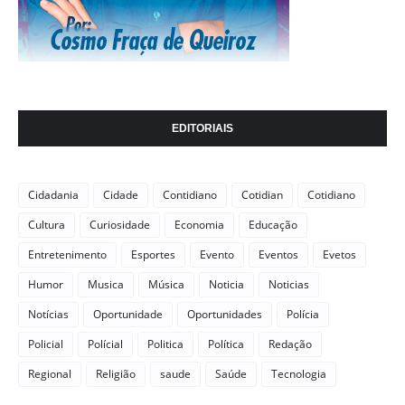
EDITORIAIS
Cidadania
Cidade
Contidiano
Cotidian
Cotidiano
Cultura
Curiosidade
Economia
Educação
Entretenimento
Esportes
Evento
Eventos
Evetos
Humor
Musica
Música
Noticia
Noticias
Notícias
Oportunidade
Oportunidades
Polícia
Policial
Polícial
Politica
Política
Redação
Regional
Religião
saude
Saúde
Tecnologia