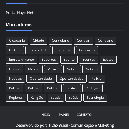
Portal Nayn Neto
Marcadores
Cidadania
Cidade
Contidiano
Cotidian
Cotidiano
Cultura
Curiosidade
Economia
Educação
Entretenimento
Esportes
Evento
Eventos
Evetos
Humor
Musica
Música
Noticia
Noticias
Notícias
Oportunidade
Oportunidades
Polícia
Policial
Polícial
Politica
Política
Redação
Regional
Religião
saude
Saúde
Tecnologia
INÍCIO
PAINEL
CONTATO
Desenvolvido por:
INDEXBrasil - Comunicação e Maketing