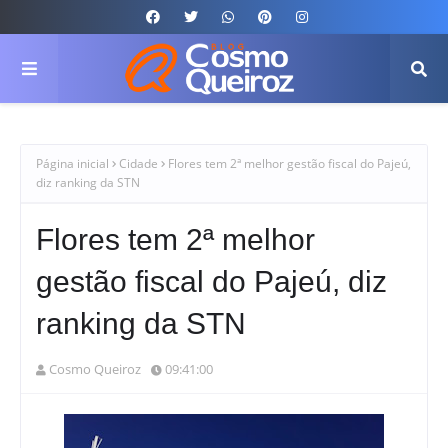
Página inicial
Cidade
Flores tem 2ª melhor gestão fiscal do Pajeú,
diz ranking da STN
Flores tem 2ª melhor
gestão fiscal do Pajeú, diz
ranking da STN
Cosmo Queiroz
09:41:00