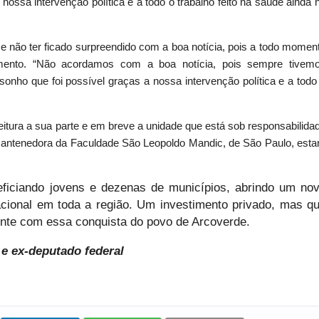
ossa intervenção política e a todo o trabalho feito na saúde ainda 
sse não ter ficado surpreendido com a boa notícia, pois a todo momen
ento. “Não acordamos com a boa notícia, pois sempre tivem
ho que foi possível graças a nossa intervenção política e a todo
tura a sua parte e em breve a unidade que está sob responsabilida
antenedora da Faculdade São Leopoldo Mandic, de São Paulo, esta
ficiando jovens e dezenas de municípios, abrindo um no
cional em toda a região. Um investimento privado, mas q
ente com essa conquista do povo de Arcoverde.
 e ex-deputado federal