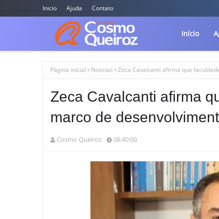
Inicio
Ajuda
Contato
Início
A
Página inicial
Noticias
Zeca Cavalcanti afirma que faculda
Zeca Cavalcanti afirma q
marco de desenvolviment
Cosmo Queiroz
08:40:00