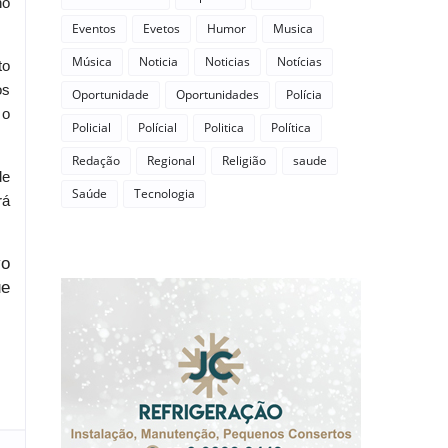
no
Eventos
Evetos
Humor
Musica
Música
Noticia
Noticias
Notícias
to
os
Oportunidade
Oportunidades
Polícia
 o
Policial
Polícial
Politica
Política
Redação
Regional
Religião
saude
de
Saúde
Tecnologia
rá
vo
ue