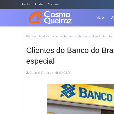
Inicio
Ajuda
Contato
Início
A
Página inicial
Noticias
Clientes do Banco do Brasil não vão 
Clientes do Banco do Bras
especial
Cosmo Queiroz
09:03:00