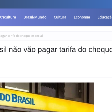
gricultura
Brasil/Mundo
Cultura
Economia
Educaçã
pagar tarifa do cheque especial
il não vão pagar tarifa do chequ