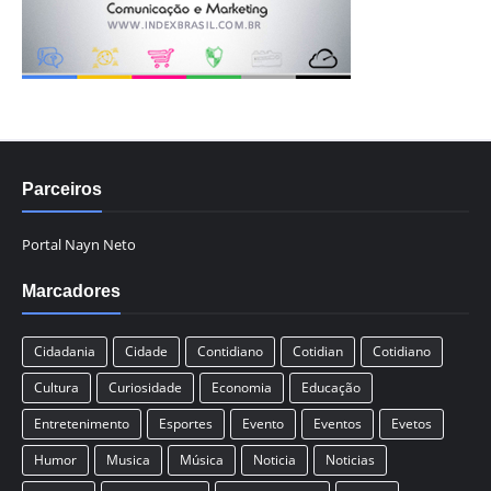
Parceiros
Portal Nayn Neto
Marcadores
Cidadania
Cidade
Contidiano
Cotidian
Cotidiano
Cultura
Curiosidade
Economia
Educação
Entretenimento
Esportes
Evento
Eventos
Evetos
Humor
Musica
Música
Noticia
Noticias