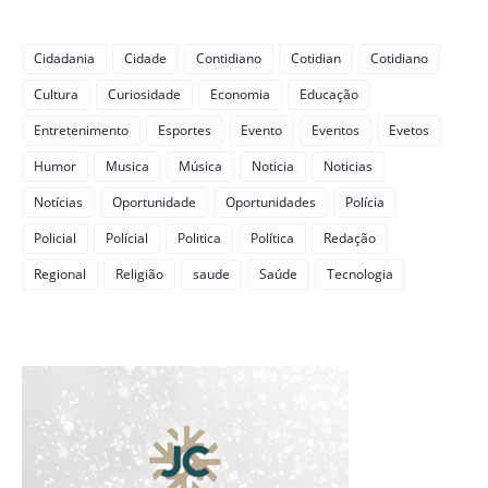
Cidadania
Cidade
Contidiano
Cotidian
Cotidiano
Cultura
Curiosidade
Economia
Educação
Entretenimento
Esportes
Evento
Eventos
Evetos
Humor
Musica
Música
Noticia
Noticias
Notícias
Oportunidade
Oportunidades
Polícia
Policial
Polícial
Politica
Política
Redação
Regional
Religião
saude
Saúde
Tecnologia