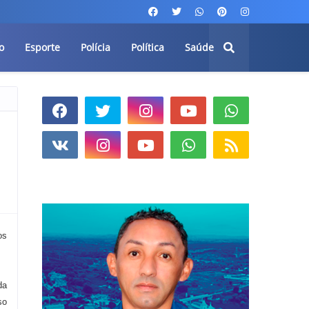
o
Esporte
Polícia
Política
Saúde
os
da
so