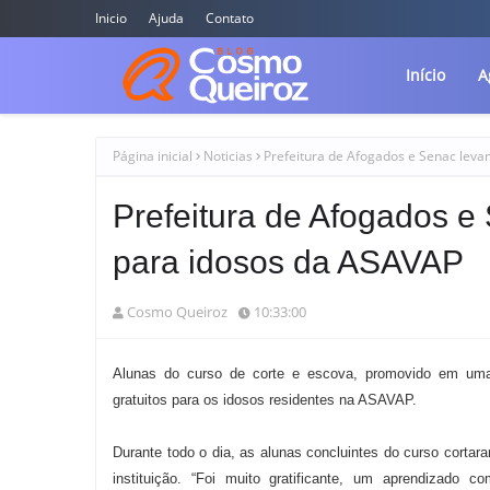
Inicio
Ajuda
Contato
Início
A
Página inicial
Noticias
Prefeitura de Afogados e Senac leva
Prefeitura de Afogados e 
para idosos da ASAVAP
Cosmo Queiroz
10:33:00
Alunas do curso de corte e escova, promovido em uma
gratuitos para os idosos residentes na ASAVAP.
Durante todo o dia, as alunas concluintes do curso corta
instituição. “Foi muito gratificante, um aprendizad