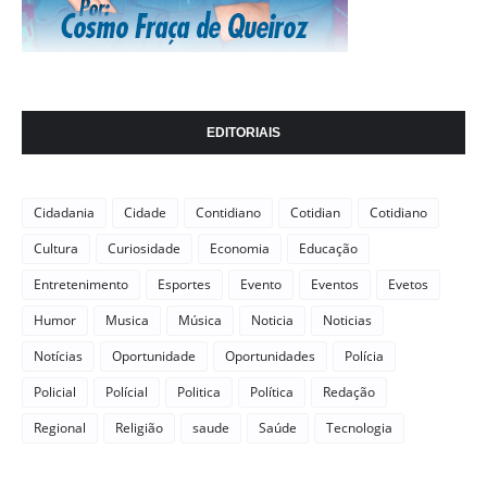
EDITORIAIS
Cidadania
Cidade
Contidiano
Cotidian
Cotidiano
Cultura
Curiosidade
Economia
Educação
Entretenimento
Esportes
Evento
Eventos
Evetos
Humor
Musica
Música
Noticia
Noticias
Notícias
Oportunidade
Oportunidades
Polícia
Policial
Polícial
Politica
Política
Redação
Regional
Religião
saude
Saúde
Tecnologia