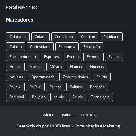
Portal Nayn Neto
Marcadores
Cidadania
Cidade
Contidiano
Cotidian
Cotidiano
Cultura
Curiosidade
Economia
Educação
Entretenimento
Esportes
Evento
Eventos
Evetos
Humor
Musica
Música
Noticia
Noticias
Notícias
Oportunidade
Oportunidades
Polícia
Policial
Polícial
Politica
Política
Redação
Regional
Religião
saude
Saúde
Tecnologia
INÍCIO
PAINEL
CONTATO
Desenvolvido por:
INDEXBrasil - Comunicação e Maketing