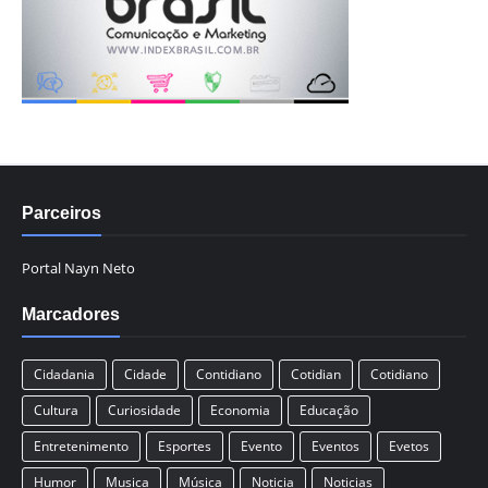
Parceiros
Portal Nayn Neto
Marcadores
Cidadania
Cidade
Contidiano
Cotidian
Cotidiano
Cultura
Curiosidade
Economia
Educação
Entretenimento
Esportes
Evento
Eventos
Evetos
Humor
Musica
Música
Noticia
Noticias