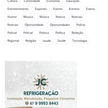
Cultura
Curiosidade
Economia
Educação
Entretenimento
Esportes
Evento
Eventos
Evetos
Humor
Musica
Música
Noticia
Noticias
Notícias
Oportunidade
Oportunidades
Polícia
Policial
Polícial
Politica
Política
Redação
Regional
Religião
saude
Saúde
Tecnologia