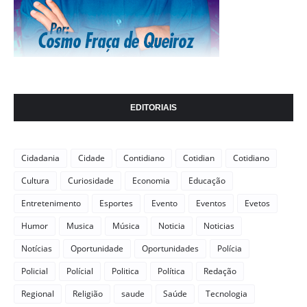
EDITORIAIS
Cidadania
Cidade
Contidiano
Cotidian
Cotidiano
Cultura
Curiosidade
Economia
Educação
Entretenimento
Esportes
Evento
Eventos
Evetos
Humor
Musica
Música
Noticia
Noticias
Notícias
Oportunidade
Oportunidades
Polícia
Policial
Polícial
Politica
Política
Redação
Regional
Religião
saude
Saúde
Tecnologia