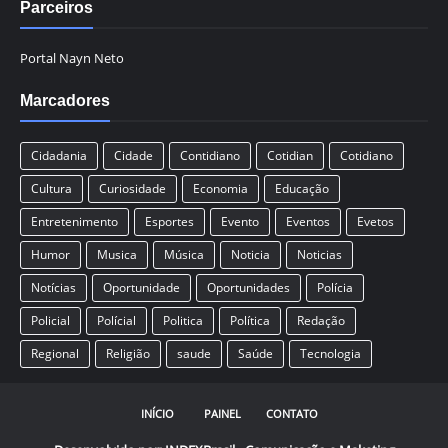
Parceiros
Portal Nayn Neto
Marcadores
Cidadania
Cidade
Contidiano
Cotidian
Cotidiano
Cultura
Curiosidade
Economia
Educação
Entretenimento
Esportes
Evento
Eventos
Evetos
Humor
Musica
Música
Noticia
Noticias
Notícias
Oportunidade
Oportunidades
Polícia
Policial
Polícial
Politica
Política
Redação
Regional
Religião
saude
Saúde
Tecnologia
INÍCIO
PAINEL
CONTATO