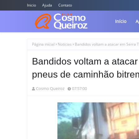
Inicio
Ajuda
Contato
Início
A
Página inicial
Noticias
Bandidos voltam a atacar em Serra 
Bandidos voltam a ataca
pneus de caminhão bitre
Cosmo Queiroz
07:57:00