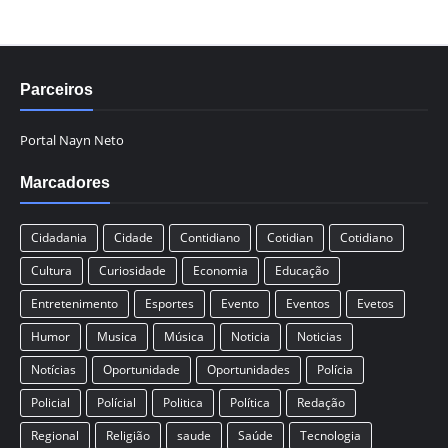
Parceiros
Portal Nayn Neto
Marcadores
Cidadania
Cidade
Contidiano
Cotidian
Cotidiano
Cultura
Curiosidade
Economia
Educação
Entretenimento
Esportes
Evento
Eventos
Evetos
Humor
Musica
Música
Noticia
Noticias
Notícias
Oportunidade
Oportunidades
Polícia
Policial
Polícial
Politica
Política
Redação
Regional
Religião
saude
Saúde
Tecnologia