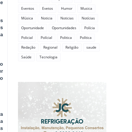
de
Eventos
Evetos
Humor
Musica
Música
Noticia
Noticias
Notícias
es
os
Oportunidade
Oportunidades
Polícia
ça
Policial
Polícial
Politica
Política
Redação
Regional
Religião
saude
Saúde
Tecnologia
do
er
no
ra
da
as