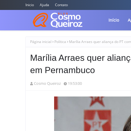
Inicio
Ajuda
Contato
Início
A
Página inicial
Política
Marília Arraes quer aliança do PT c
Marília Arraes quer alia
em Pernambuco
Cosmo Queiroz
19:53:00