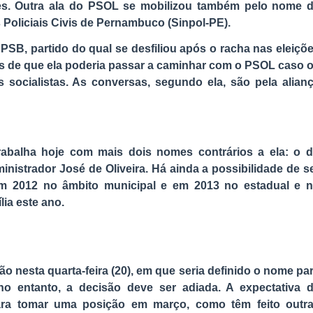
raes. Outra ala do PSOL se mobilizou também pelo nome 
 Policiais Civis de Pernambuco (Sinpol-PE).
SB, partido do qual se desfiliou após o racha nas eleiçõ
es de que ela poderia passar a caminhar com o PSOL caso 
socialistas. As conversas, segundo ela, são pela alian
trabalha hoje com mais dois nomes contrários a ela: o 
istrador José de Oliveira. Há ainda a possibilidade de s
m 2012 no âmbito municipal e em 2013 no estadual e 
ia este ano.
ão nesta quarta-feira (20), em que seria definido o nome pa
no entanto, a decisão deve ser adiada. A expectativa 
ara tomar uma posição em março, como têm feito outr