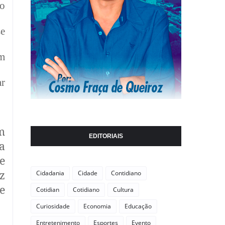
ão
se
om
ar
m
EDITORIAIS
a
e
z
Cidadania
Cidade
Contidiano
e
Cotidian
Cotidiano
Cultura
Curiosidade
Economia
Educação
Entretenimento
Esportes
Evento