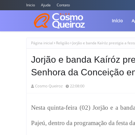
Inicio
Ajuda
Contato
Início
A
Página inicial
Religião
Jorjão e banda Kaíróz prestigia a fe
Jorjão e banda Kaíróz pre
Senhora da Conceição em
Cosmo Queiroz
22:08:00
Nesta quinta-feira (02) Jorjão e a band
Pajeú, dentro da programação da festa 