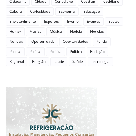
Cidadania
Cidade
Contidiano
Cotidian
Cotidiano
Cultura
Curiosidade
Economia
Educação
Entretenimento
Esportes
Evento
Eventos
Evetos
Humor
Musica
Música
Noticia
Noticias
Notícias
Oportunidade
Oportunidades
Polícia
Policial
Polícial
Politica
Política
Redação
Regional
Religião
saude
Saúde
Tecnologia