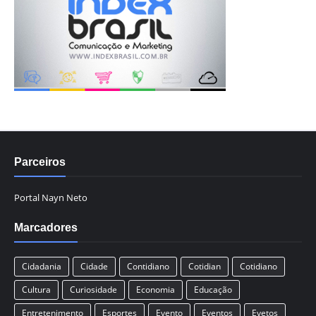
Parceiros
Portal Nayn Neto
Marcadores
Cidadania
Cidade
Contidiano
Cotidian
Cotidiano
Cultura
Curiosidade
Economia
Educação
Entretenimento
Esportes
Evento
Eventos
Evetos