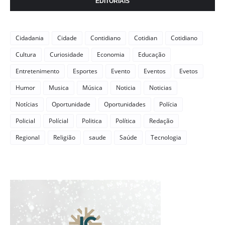
EDITORIAIS
Cidadania
Cidade
Contidiano
Cotidian
Cotidiano
Cultura
Curiosidade
Economia
Educação
Entretenimento
Esportes
Evento
Eventos
Evetos
Humor
Musica
Música
Noticia
Noticias
Notícias
Oportunidade
Oportunidades
Polícia
Policial
Polícial
Politica
Política
Redação
Regional
Religião
saude
Saúde
Tecnologia