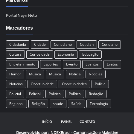
Parceiros
Portal Nayn Neto
Marcadores
Cidadania
Cidade
Contidiano
Cotidian
Cotidiano
Cultura
Curiosidade
Economia
Educação
Entretenimento
Esportes
Evento
Eventos
Evetos
Humor
Musica
Música
Noticia
Noticias
Notícias
Oportunidade
Oportunidades
Polícia
Policial
Polícial
Politica
Política
Redação
Regional
Religião
saude
Saúde
Tecnologia
INÍCIO
PAINEL
CONTATO
Desenvolvido por:
INDEXBrasil - Comunicação e Maketing