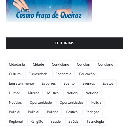
EDITORIAIS
Cidadania
Cidade
Contidiano
Cotidian
Cotidiano
Cultura
Curiosidade
Economia
Educação
Entretenimento
Esportes
Evento
Eventos
Evetos
Humor
Musica
Música
Noticia
Noticias
Notícias
Oportunidade
Oportunidades
Polícia
Policial
Polícial
Politica
Política
Redação
Regional
Religião
saude
Saúde
Tecnologia