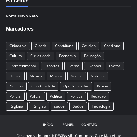
Parceiros
Portal Nayn Neto
Marcadores
Cidadania
Cidade
Contidiano
Cotidian
Cotidiano
Cultura
Curiosidade
Economia
Educação
Entretenimento
Esportes
Evento
Eventos
Evetos
Humor
Musica
Música
Noticia
Noticias
Notícias
Oportunidade
Oportunidades
Polícia
Policial
Polícial
Politica
Política
Redação
Regional
Religião
saude
Saúde
Tecnologia
INÍCIO
PAINEL
CONTATO
Desenvolvido por:
INDEXBrasil - Comunicação e Maketing