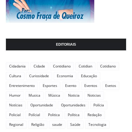
EDITORIAIS
Cidadania
Cidade
Contidiano
Cotidian
Cotidiano
Cultura
Curiosidade
Economia
Educação
Entretenimento
Esportes
Evento
Eventos
Evetos
Humor
Musica
Música
Noticia
Noticias
Notícias
Oportunidade
Oportunidades
Polícia
Policial
Polícial
Politica
Política
Redação
Regional
Religião
saude
Saúde
Tecnologia