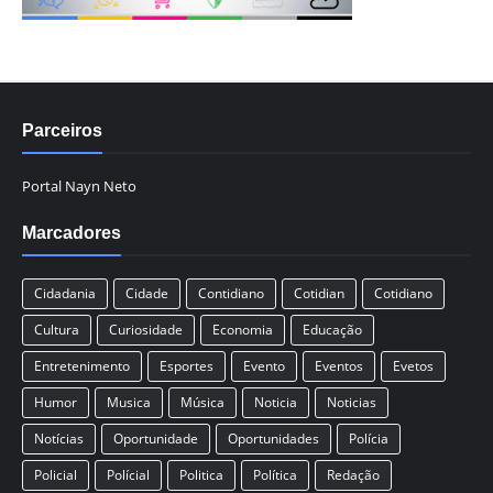
Parceiros
Portal Nayn Neto
Marcadores
Cidadania
Cidade
Contidiano
Cotidian
Cotidiano
Cultura
Curiosidade
Economia
Educação
Entretenimento
Esportes
Evento
Eventos
Evetos
Humor
Musica
Música
Noticia
Noticias
Notícias
Oportunidade
Oportunidades
Polícia
Policial
Polícial
Politica
Política
Redação