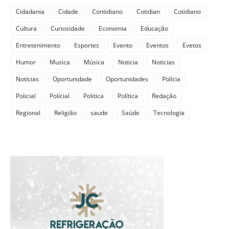
Cidadania
Cidade
Contidiano
Cotidian
Cotidiano
Cultura
Curiosidade
Economia
Educação
Entretenimento
Esportes
Evento
Eventos
Evetos
Humor
Musica
Música
Noticia
Noticias
Notícias
Oportunidade
Oportunidades
Polícia
Policial
Polícial
Politica
Política
Redação
Regional
Religião
saude
Saúde
Tecnologia