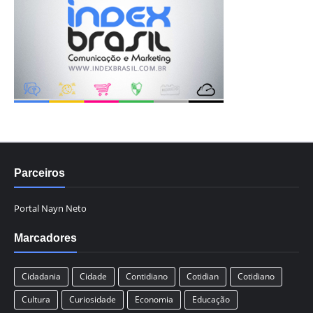
Parceiros
Portal Nayn Neto
Marcadores
Cidadania
Cidade
Contidiano
Cotidian
Cotidiano
Cultura
Curiosidade
Economia
Educação