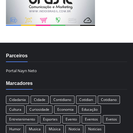
Parceiros
Portal Nayn Neto
Marcadores
Cidadania
Cidade
Contidiano
Cotidian
Cotidiano
Cultura
Curiosidade
Economia
Educação
Entretenimento
Esportes
Evento
Eventos
Evetos
Humor
Musica
Música
Noticia
Noticias