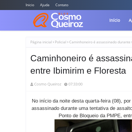
Inicio
Ajuda
Contato
Início
A
Página inicial
Policial
Caminhoneiro é assassinado durante te
Caminhoneiro é assassina
entre Ibimirim e Floresta
Cosmo Queiroz
07:33:00
No início da noite desta quarta-feira (08), p
assassinado durante uma tentativa de assalt
Ponto de Bloqueio da PMPE, entr