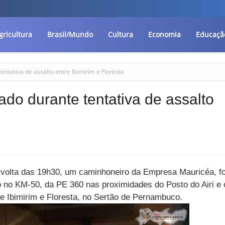
gricultura
Brasil/Mundo
Cultura
Economia
Educaçã
ntativa de assalto entre Ibimirim e Floresta
do durante tentativa de assalto
or volta das 19h30, um caminhoneiro da Empresa Mauricéa, fo
o no KM-50, da PE 360 nas proximidades do Posto do Airi e 
e Ibimirim e Floresta, no Sertão de Pernambuco.