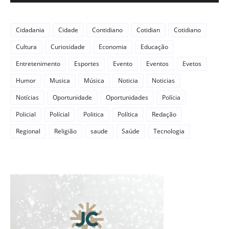
Cidadania
Cidade
Contidiano
Cotidian
Cotidiano
Cultura
Curiosidade
Economia
Educação
Entretenimento
Esportes
Evento
Eventos
Evetos
Humor
Musica
Música
Noticia
Noticias
Notícias
Oportunidade
Oportunidades
Polícia
Policial
Polícial
Politica
Política
Redação
Regional
Religião
saude
Saúde
Tecnologia