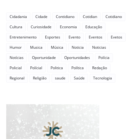
Cidadania
Cidade
Contidiano
Cotidian
Cotidiano
Cultura
Curiosidade
Economia
Educação
Entretenimento
Esportes
Evento
Eventos
Evetos
Humor
Musica
Música
Noticia
Noticias
Notícias
Oportunidade
Oportunidades
Polícia
Policial
Polícial
Politica
Política
Redação
Regional
Religião
saude
Saúde
Tecnologia