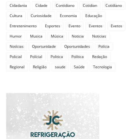
Cidadania
Cidade
Contidiano
Cotidian
Cotidiano
Cultura
Curiosidade
Economia
Educação
Entretenimento
Esportes
Evento
Eventos
Evetos
Humor
Musica
Música
Noticia
Noticias
Notícias
Oportunidade
Oportunidades
Polícia
Policial
Polícial
Politica
Política
Redação
Regional
Religião
saude
Saúde
Tecnologia