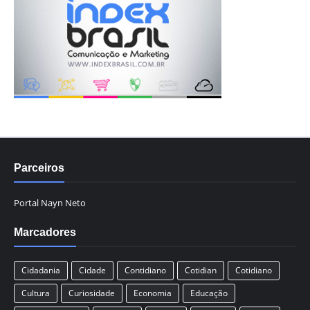
Parceiros
Portal Nayn Neto
Marcadores
Cidadania
Cidade
Contidiano
Cotidian
Cotidiano
Cultura
Curiosidade
Economia
Educação