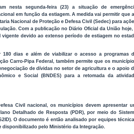
am nesta segunda-feira (23) a situação de emergênc
acional em função da estiagem. A medida vai permitir que 
taria Nacional de Proteção e Defesa Civil (Sedec) para açõ
ulação. Com a publicação no Diário Oficial da União hoje,
l vigente devido ao extenso período de estiagem no esta
r 180 dias e além de viabilizar o acesso a programas 
ção Carro-Pipa Federal, também permite que os municípi
enegociação de dívidas no setor de agricultura e o apoio 
ômico e Social (BNDES) para a retomada da ativida
Defesa Civil nacional, os municípios devem apresentar 
Plano Detalhado de Resposta (PDR), por meio do Siste
S2ID). O documento é então analisado por equipes técnic
 disponibilizado pelo Ministério da Integração.