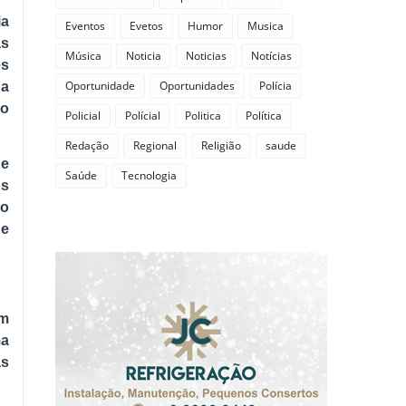
ia
Eventos
Evetos
Humor
Musica
as
Música
Noticia
Noticias
Notícias
es
Oportunidade
Oportunidades
Polícia
 a
do
Policial
Polícial
Politica
Política
Redação
Regional
Religião
saude
de
Saúde
Tecnologia
os
do
de
um
ma
as