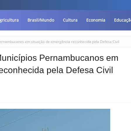
gricultura
Brasil/Mundo
Cultura
Economia
Educaçã
 Pernambucanos em situação de emergência reconhecida pela Defesa Civil
5 Municípios Pernambucanos em
econhecida pela Defesa Civil