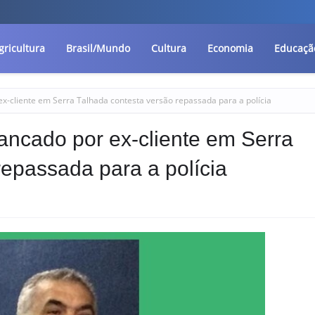
gricultura
Brasil/Mundo
Cultura
Economia
Educaçã
x-cliente em Serra Talhada contesta versão repassada para a polícia
ancado por ex-cliente em Serra
repassada para a polícia