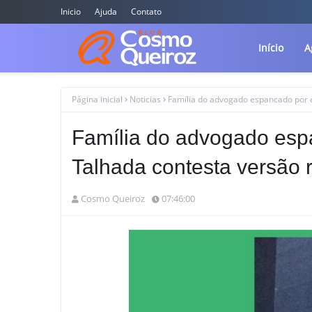
Inicio
Ajuda
Contato
Início
A
Página inicial
Noticias
Família do advogado espancado por e
Família do advogado esp
Talhada contesta versão 
Cosmo Queiroz
07:46:00