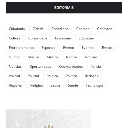
EDITORIAIS
Cidadania
Cidade
Contidiano
Cotidian
Cotidiano
Cultura
Curiosidade
Economia
Educação
Entretenimento
Esportes
Evento
Eventos
Evetos
Humor
Musica
Música
Noticia
Noticias
Notícias
Oportunidade
Oportunidades
Polícia
Policial
Polícial
Politica
Política
Redação
Regional
Religião
saude
Saúde
Tecnologia