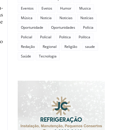
a-
Eventos
Evetos
Humor
Musica
as
Música
Noticia
Noticias
Notícias
de
Oportunidade
Oportunidades
Polícia
Policial
Polícial
Politica
Política
 o
Redação
Regional
Religião
saude
Saúde
Tecnologia