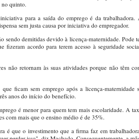
 no quinto.
iniciativa para a saída do emprego é da trabalhadora.
dispensa sem justa causa por iniciativa do empregador.
tão sendo demitidas devido à licença-maternidade. Pode t
e fizeram acordo para terem acesso à seguridade socia
res não retornam às suas atividades porque não têm c
 que ficam sem emprego após a licença-maternidade 
rês anos do início do benefício.
mprego é menor para quem tem mais escolaridade. A ta
res com mais que o ensino médio é de 35%.
ra é que o investimento que a firma faz em trabalhador
quer perder isso", diz Machado. Consequentemente, a mã