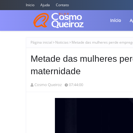
Inicio
Ajuda
Contato
Início
A
Página inicial
Noticias
Metade das mulheres perde emprego
Metade das mulheres per
maternidade
Cosmo Queiroz
07:44:00