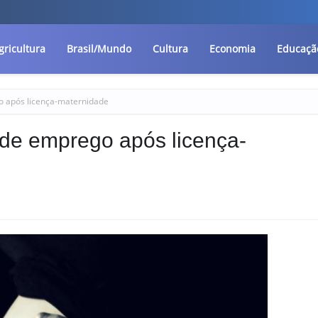
gricultura
Brasil/Mundo
Cultura
Economia
Educaçã
 após licença-maternidade
de emprego após licença-