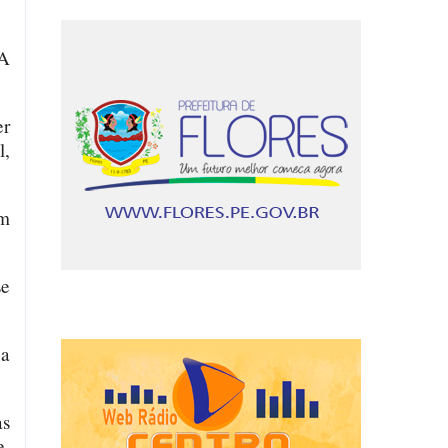
 A
er
l,
om
se
xa
as
e,