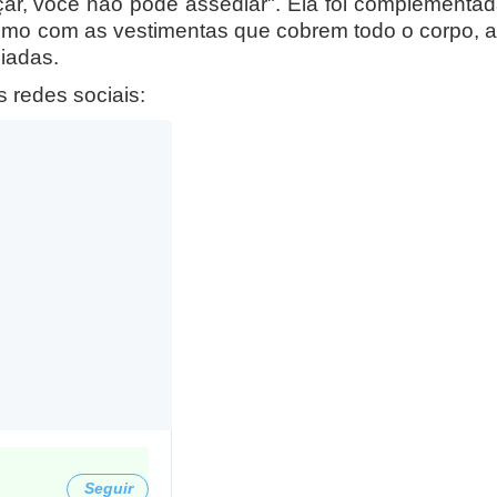
ar, você não pode assediar". Ela foi complementa
esmo com as vestimentas que cobrem todo o corpo, 
iadas.
s redes sociais:
Informações e privacidade no Twitter Ads
Seguir