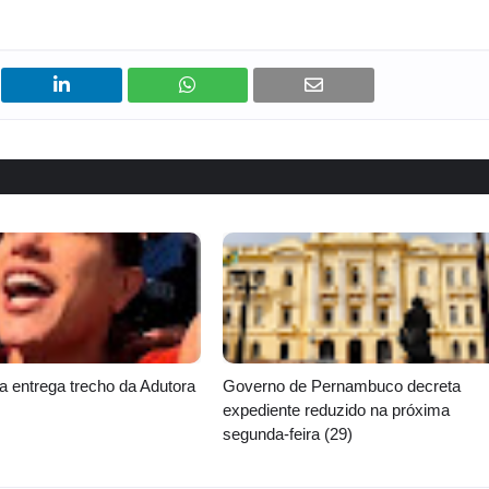
t
a
e
c
r
i
A
d
d
a
s
d
e
n
o
T
w
i
t
t
e
r
a entrega trecho da Adutora
Governo de Pernambuco decreta
A
expediente reduzido na próxima
d
segunda-feira (29)
s