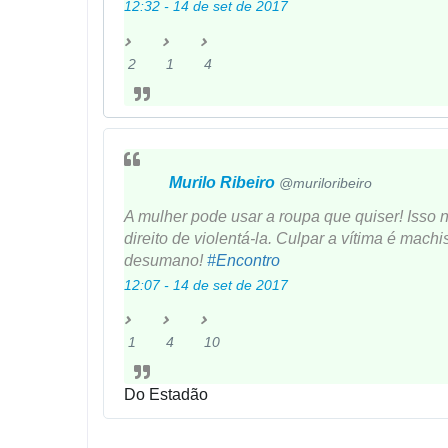
s
o
12:32 - 14 de set de 2017
s
2
1
4
2
1
4
R
R
f
e
e
a
s
t
v
p
w
o
Murilo Ribeiro
✔
@muriloribeiro
o
e
r
s
e
i
A mulher pode usar a roupa que quiser! Isso
t
t
t
direito de violentá-la. Culpar a vítima é machi
a
o
desumano!
#
Encontro
s
s
12:07 - 14 de set de 2017
1
4
10
1
4
1
R
R
0
e
e
f
Do Estadão
s
t
a
p
w
v