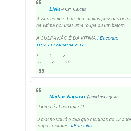
s
t
a
Lívia
@Crf_Caldas
p
w
v
o
e
o
Assim como o Luíz, tem muitas pessoas que 
s
e
r
na vítima por usar uma roupa ou um batom.
t
t
i
a
s
t
A CULPA NÃO É DA VÍTIMA
#
Encontro
s
o
11:14 - 14 de set de 2017
s
11
55
107
1
5
1
1
5
0
R
R
7
e
e
f
s
t
a
Markus Nagawo
@markusnagawo
p
w
v
o
e
o
O tema é abuso infantil.
s
e
r
t
t
i
O macho vai lá e fala que meninas de 12 anos
a
s
t
roupas maiores.
#
Encontro