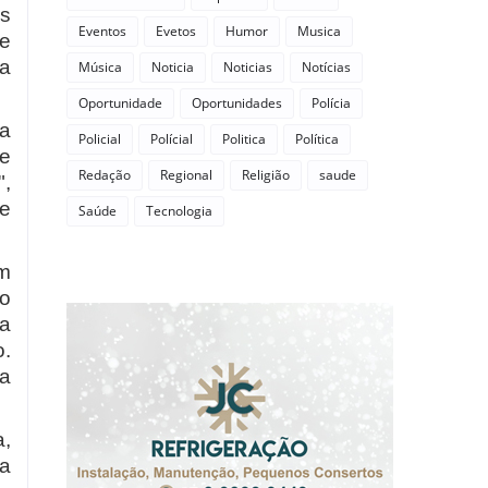
as
Eventos
Evetos
Humor
Musica
je
ma
Música
Noticia
Noticias
Notícias
Oportunidade
Oportunidades
Polícia
sa
Policial
Polícial
Politica
Política
le
Redação
Regional
Religião
saude
",
ue
Saúde
Tecnologia
om
ão
da
o.
ma
a,
 a