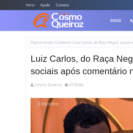
Inicio
Ajuda
Contato
Início
A
Página inicial
Cotidiano
Luiz Carlos, do Raça Negra, causa r
Luiz Carlos, do Raça Neg
sociais após comentário n
Cosmo Queiroz
07:20:00