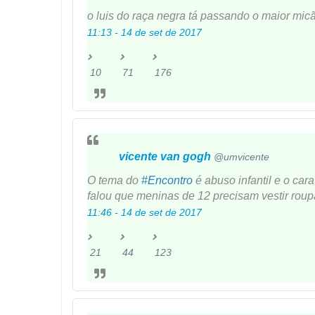
o luis do raça negra tá passando o maior mi
11:13 - 14 de set de 2017
10
71
176
1
7
1
0
1
7
R
R
6
e
e
f
s
t
a
vicente van gogh
@umvicente
p
w
v
o
e
o
O tema do
#
Encontro
é abuso infantil e o ca
s
e
r
falou que meninas de 12 precisam vestir roupa
t
t
i
11:46 - 14 de set de 2017
a
s
t
s
o
21
44
123
2
4
1
s
1
4
2
R
R
3
e
e
f