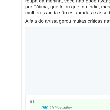
roupa da menina, você não pode avanç
por Fátima, que falou que, na Índia, m
mulheres ainda são estupradas e assed
A fala do artista gerou muitas críticas na
nah
@chloedluthor