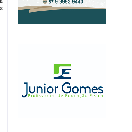
da
as