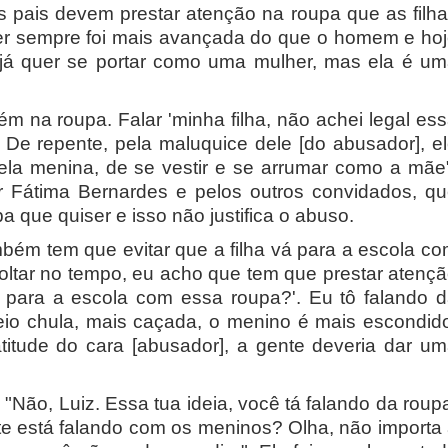
os pais devem prestar atenção na roupa que as filh
her sempre foi mais avançada do que o homem e ho
á quer se portar como uma mulher, mas ela é u
m na roupa. Falar 'minha filha, não achei legal es
 De repente, pela maluquice dele [do abusador], e
a menina, de se vestir e se arrumar como a mãe
or Fátima Bernardes e pelos outros convidados, q
 que quiser e isso não justifica o abuso.
mbém tem que evitar que a filha vá para a escola c
ltar no tempo, eu acho que tem que prestar atenç
i para a escola com essa roupa?'. Eu tô falando 
io chula, mais caçada, o menino é mais escondid
itude do cara [abusador], a gente deveria dar u
: "Não, Luiz. Essa tua ideia, você tá falando da roup
 está falando com os meninos? Olha, não importa