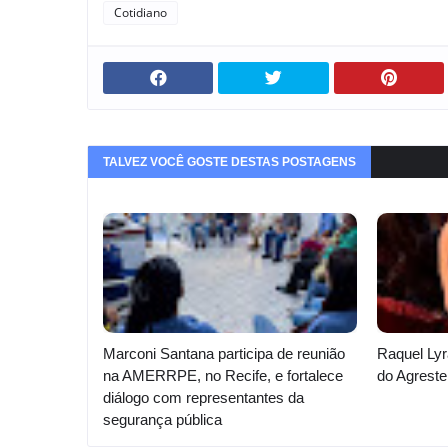
Cotidiano
o
e
o
s
e
r
t
t
i
a
s
t
o
s
TALVEZ VOCÊ GOSTE DESTAS POSTAGENS
Marconi Santana participa de reunião
Raquel Lyr
na AMERRPE, no Recife, e fortalece
do Agreste
diálogo com representantes da
segurança pública