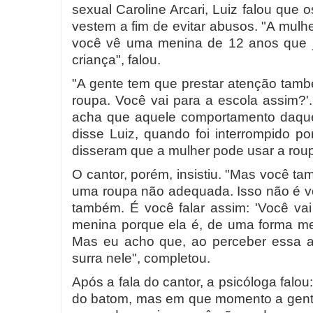
sexual Caroline Arcari, Luiz falou que 
vestem a fim de evitar abusos. "A mul
você vê uma menina de 12 anos que j
criança", falou.
"A gente tem que prestar atenção també
roupa. Você vai para a escola assim?'.
acha que aquele comportamento daquel
disse Luiz, quando foi interrompido p
disseram que a mulher pode usar a roupa
O cantor, porém, insistiu. "Mas você ta
uma roupa não adequada. Isso não é vo
também. É você falar assim: 'Você va
menina porque ela é, de uma forma me
Mas eu acho que, ao perceber essa at
surra nele", completou.
Após a fala do cantor, a psicóloga falou
do batom, mas em que momento a gente