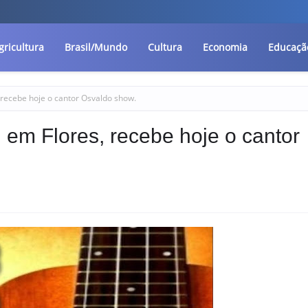
gricultura
Brasil/Mundo
Cultura
Economia
Educaçã
, recebe hoje o cantor Osvaldo show.
, em Flores, recebe hoje o cantor