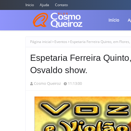
Inicio
Ajuda
Contato
Início
A
Página inicial
Eventos
Espetaria Ferreira Quinto, em Flores
Espetaria Ferreira Quinto
Osvaldo show.
Cosmo Queiroz
11:13:00