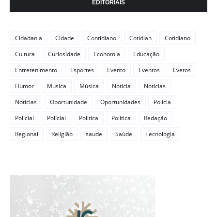
EDITORIAIS
Cidadania
Cidade
Contidiano
Cotidian
Cotidiano
Cultura
Curiosidade
Economia
Educação
Entretenimento
Esportes
Evento
Eventos
Evetos
Humor
Musica
Música
Noticia
Noticias
Notícias
Oportunidade
Oportunidades
Polícia
Policial
Polícial
Politica
Política
Redação
Regional
Religião
saude
Saúde
Tecnologia