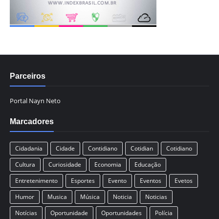
Parceiros
Portal Nayn Neto
Marcadores
Cidadania
Cidade
Contidiano
Cotidian
Cotidiano
Cultura
Curiosidade
Economia
Educação
Entretenimento
Esportes
Evento
Eventos
Evetos
Humor
Musica
Música
Noticia
Noticias
Notícias
Oportunidade
Oportunidades
Polícia