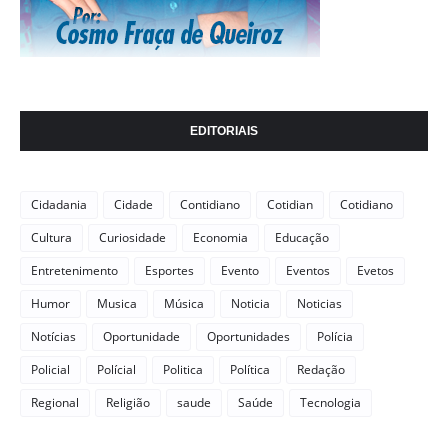
EDITORIAIS
Cidadania
Cidade
Contidiano
Cotidian
Cotidiano
Cultura
Curiosidade
Economia
Educação
Entretenimento
Esportes
Evento
Eventos
Evetos
Humor
Musica
Música
Noticia
Noticias
Notícias
Oportunidade
Oportunidades
Polícia
Policial
Polícial
Politica
Política
Redação
Regional
Religião
saude
Saúde
Tecnologia