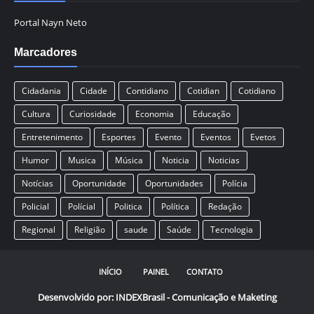
Portal Nayn Neto
Marcadores
Cidadania
Cidade
Contidiano
Cotidian
Cotidiano
Cultura
Curiosidade
Economia
Educação
Entretenimento
Esportes
Evento
Eventos
Evetos
Humor
Musica
Música
Noticia
Noticias
Notícias
Oportunidade
Oportunidades
Polícia
Policial
Polícial
Politica
Política
Redação
Regional
Religião
saude
Saúde
Tecnologia
INÍCIO
PAINEL
CONTATO
Desenvolvido por:
INDEXBrasil - Comunicação e Maketing